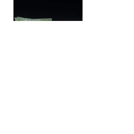
道。
made, and it normally takes 3-4 weeks.
If you have urgent requests or needs
for customization, please contact us
by email: bmfjcom@gmail.com
Taipei
Taipei
Rain
Rain
-
-
Brooch
Brooch
#TRBRO4
#TRBRO5
Payment Methods/
Membership
/
Shipping & Returns /
Contact with us /
Privacy & Safety
/
© BMFJ Studio All Rights Reserved.