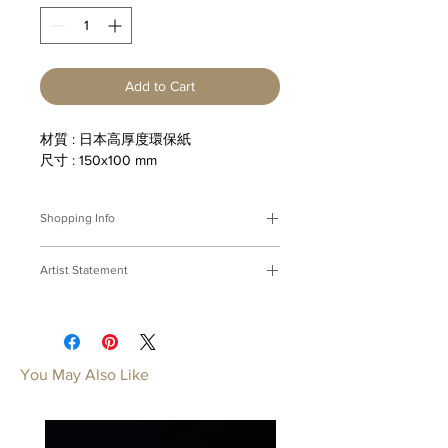
Add to Cart
材質 : 日本高厚度環保紙
尺寸 : 150x100 mm
Shopping Info
付款方式 :
我們接受Paypal及轉帳匯
Artist Statement
款。
※部分商品需要重新訂製，需要3-4週
都市疾走-赤峰街
時間處理，如果您趕時間或有特殊訂製
的要求，請先來信bmfjcom@gmail.com
排屋，兼容人文藝術與修理機械的頭家
與我們聯絡討論。
們，
You May Also Like
單行道，美麗的櫥窗與亂中有序的排氣
Payment Methods:
We accept
管，
payments by Paypal, wired transfer.
空氣，呼吸不同時代在台北拼生活的味
※Some of our artworks are custom-