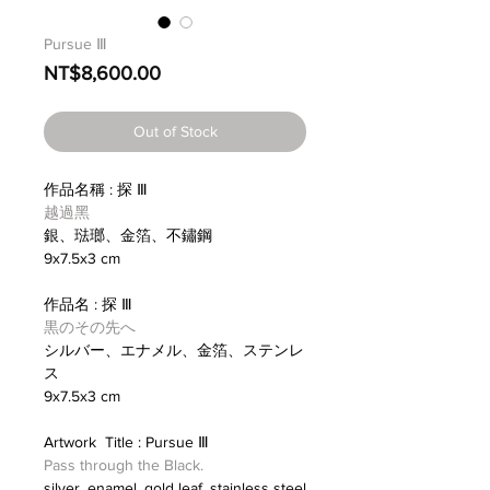
Pursue Ⅲ
Price
NT$8,600.00
Out of Stock
作品名稱 : 探 Ⅲ
越過黑
銀、琺瑯、金箔、不鏽鋼
9x7.5x3 cm
作品名 : 探 Ⅲ
黒のその先へ
シルバー、エナメル、金箔、ステンレ
ス
9x7.5x3 cm
Artwork Title : Pursue Ⅲ
Pass through the Black.
silver, enamel, gold leaf, stainless steel