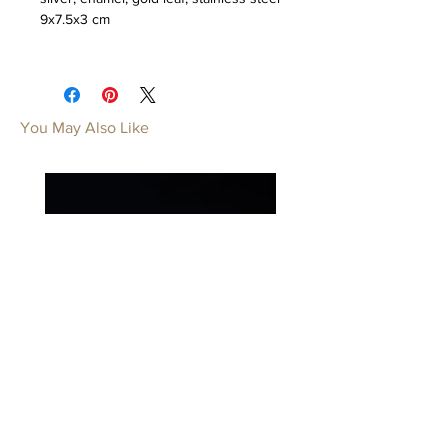
9x7.5x3 cm
You May Also Like
Taipei
Taipei
Rain
Rain
-
-
Brooch
Brooch