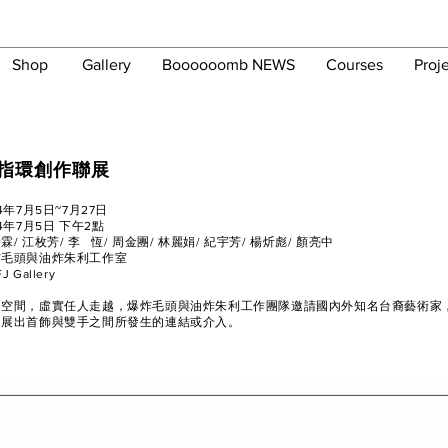
Shop
Gallery
Boooooomb NEWS
Courses
Proj
ngs-指環創作聯展
4年7月5日~7月27日
4年7月5日 下午2點
/ 江枚芳/ 李 恆/ 周金團/
林麗娟/ 紀宇芳/ 楊炘彪/ 顏亮中
炸毛頭與油炸朱利工作室
Gallery
的空間，虛實任人走越，爆炸毛頭與油炸朱利工作團隊邀請國內外知名台裔藝術家
同展出首飾與雙手之間所發生的連結或介入。