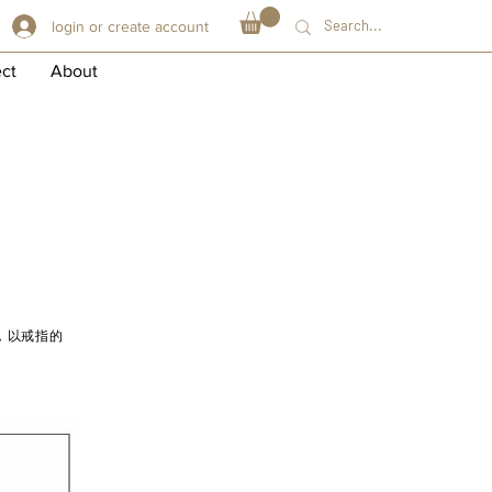
login or create account
ect
About
，以戒指的